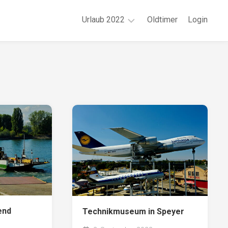
Urlaub 2022
Oldtimer
Login
Juni
|
Region
Wuppertal
August
|
Region
München
September
|
Region
Mannheim
end
Technikmuseum in Speyer