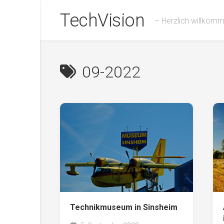
Skip
TechVision
to
– Herzlich willkom
content
09-2022
Technikmuseum in Sinsheim